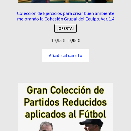
Colección de Ejercicios para crear buen ambiente
mejorando la Cohesión Grupal del Equipo. Ver. 1.4
¡OFERTA!
El
El
19,95
€
9,95
€
precio
precio
original
actual
Añadir al carrito
era:
es:
19,95 €.
9,95 €.