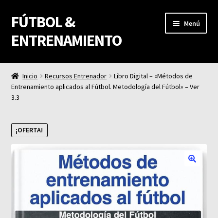
FÚTBOL &
Ir
Ir
Menú
a
al
ENTRENAMIENTO
la
contenido
navegación
Fútbol & Entrenamiento
Inicio
Recursos Entrenador
Libro Digital – «Métodos de
Entrenamiento aplicados al Fútbol. Metodología del Fútbol» – Ver
Carrito
3.3
Finalizar compra
¡OFERTA!
Mi cuenta