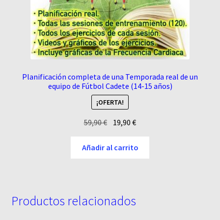
Planificación completa de una Temporada real de un
equipo de Fútbol Cadete (14-15 años)
¡OFERTA!
El
El
59,90
€
19,90
€
precio
precio
original
actual
Añadir al carrito
era:
es:
59,90 €.
19,90 €.
Productos relacionados