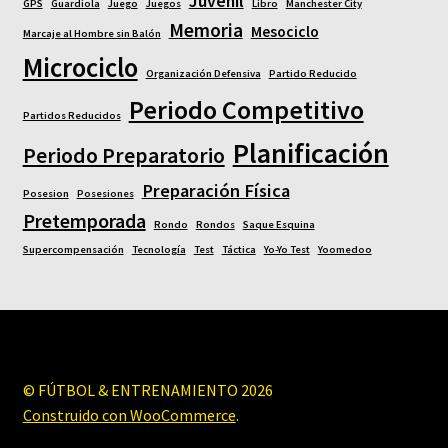
Juvenil
GPS
Guardiola
Juego
Juegos
Libro
Manchester City
Memoria
Mesociclo
Marcaje al Hombre sin Balón
Microciclo
Organización Defensiva
Partido Reducido
Periodo Competitivo
Partidos Reducidos
Planificación
Periodo Preparatorio
Preparación Física
Posesion
Posesiones
Pretemporada
Rondo
Rondos
Saque Esquina
Supercompensación
Tecnología
Test
Táctica
Yo-Yo Test
Yoomedoo
© FÚTBOL & ENTRENAMIENTO 2026
Construido con WooCommerce
.