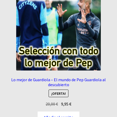
Lo mejor de Guardiola – El mundo de Pep Guardiola al
descubierto
¡OFERTA!
El
El
20,00
€
9,95
€
precio
precio
original
actual