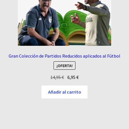
Gran Colección de Partidos Reducidos aplicados al Fútbol
¡OFERTA!
El
El
14,95
€
6,95
€
precio
precio
original
actual
Añadir al carrito
era:
es:
14,95 €.
6,95 €.