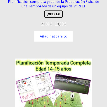
Planificación completa y real de la Preparación Física de
una Temporada de un equipo de 3ª RFEF
¡OFERTA!
El
El
29,90
€
19,90
€
precio
precio
original
actual
Añadir al carrito
era:
es:
29,90 €.
19,90 €.