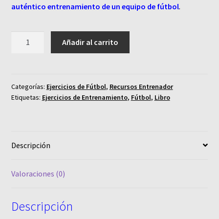
auténtico entrenamiento de un equipo de fútbol
.
Libro
Añadir al carrito
Digital
-
"Métodos
de
Categorías:
Ejercicios de Fútbol
,
Recursos Entrenador
Etiquetas:
Ejercicios de Entrenamiento
,
Fútbol
,
Libro
Entrenamiento
aplicados
al
Fútbol.
Descripción
Metodología
del
Fútbol"
Valoraciones (0)
-
Ver
Descripción
3.3