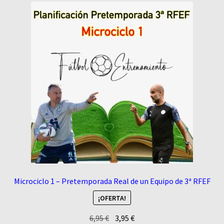
Microciclo 1 – Pretemporada Real de un Equipo de 3ª RFEF
¡OFERTA!
El
El
6,95
€
3,95
€