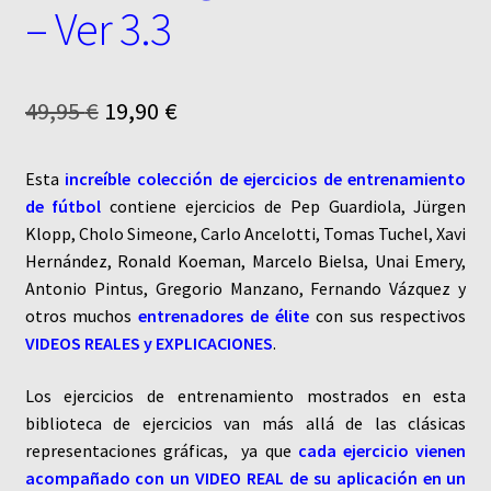
– Ver 3.3
El
El
49,95
€
19,90
€
precio
precio
Esta
increíble colección de ejercicios de entrenamiento
original
actual
de fútbol
contiene ejercicios de Pep Guardiola, Jürgen
era:
es:
Klopp, Cholo Simeone, Carlo Ancelotti, Tomas Tuchel, Xavi
Hernández, Ronald Koeman, Marcelo Bielsa, Unai Emery,
49,95 €.
19,90 €.
Antonio Pintus, Gregorio Manzano, Fernando Vázquez y
otros muchos
entrenadores de élite
con sus respectivos
VIDEOS REALES y EXPLICACIONES
.
Los ejercicios de entrenamiento mostrados en esta
biblioteca de ejercicios van más allá de las clásicas
representaciones gráficas, ya que
cada ejercicio vienen
acompañado con un VIDEO REAL de su aplicación en un