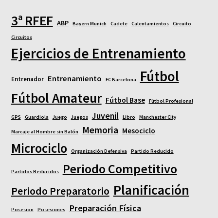
3ª RFEF
ABP
Bayern Munich
Cadete
Calentamientos
Circuito
Circuitos
Ejercicios de Entrenamiento
Fútbol
Entrenamiento
Entrenador
FC Barcelona
Fútbol Amateur
Fútbol Base
Fútbol Profesional
Juvenil
GPS
Guardiola
Juego
Juegos
Libro
Manchester City
Memoria
Mesociclo
Marcaje al Hombre sin Balón
Microciclo
Organización Defensiva
Partido Reducido
Periodo Competitivo
Partidos Reducidos
Planificación
Periodo Preparatorio
Preparación Física
Posesion
Posesiones