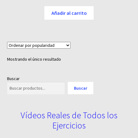
precio
precio
original
actual
Añadir al carrito
era:
es:
6,95 €.
3,00 €.
Mostrando el único resultado
Buscar
Buscar
Vídeos Reales de Todos los
Ejercicios