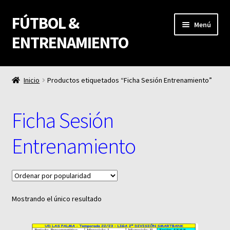
FÚTBOL &
Ir
Ir
Menú
a
al
ENTRENAMIENTO
la
contenido
navegación
Fútbol & Entrenamiento
Inicio
Productos etiquetados “Ficha Sesión Entrenamiento”
Carrito
Ficha Sesión
Finalizar compra
Entrenamiento
Mi cuenta
Mostrando el único resultado