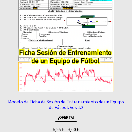
Modelo de Ficha de Sesión de Entrenamiento de un Equipo
de Fútbol. Ver. 1.2
¡OFERTA!
El
El
6,95
€
3,00
€