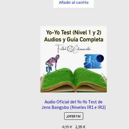
original
actual
Añadir al carrito
era:
es:
19,95 €.
9,95 €.
Audio Oficial del Yo-Yo Test de
Jens Bangsbo (Niveles IR1 e IR2)
¡OFERTA!
El
El
4,95
€
2,95
€