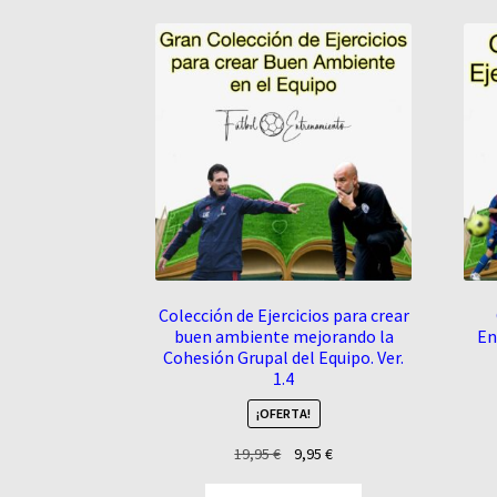
Colección de Ejercicios para crear
buen ambiente mejorando la
En
Cohesión Grupal del Equipo. Ver.
1.4
¡OFERTA!
El
El
19,95
€
9,95
€
precio
precio