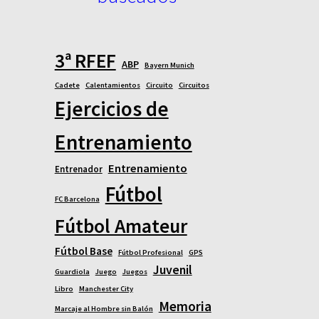
3ª RFEF
ABP
Bayern Munich
Cadete
Calentamientos
Circuito
Circuitos
Ejercicios de
Entrenamiento
Entrenamiento
Entrenador
Fútbol
FC Barcelona
Fútbol Amateur
Fútbol Base
Fútbol Profesional
GPS
Juvenil
Guardiola
Juego
Juegos
Libro
Manchester City
Memoria
Marcaje al Hombre sin Balón