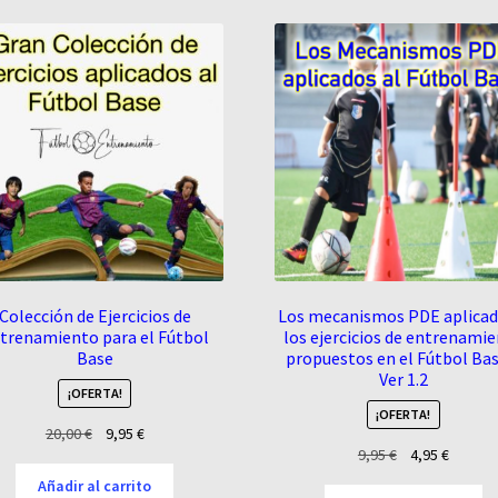
popularidad
Colección de Ejercicios de
Los mecanismos PDE aplicad
trenamiento para el Fútbol
los ejercicios de entrenami
Base
propuestos en el Fútbol Bas
Ver 1.2
¡OFERTA!
¡OFERTA!
El
El
20,00
€
9,95
€
El
El
9,95
€
4,95
€
precio
precio
precio
precio
original
actual
Añadir al carrito