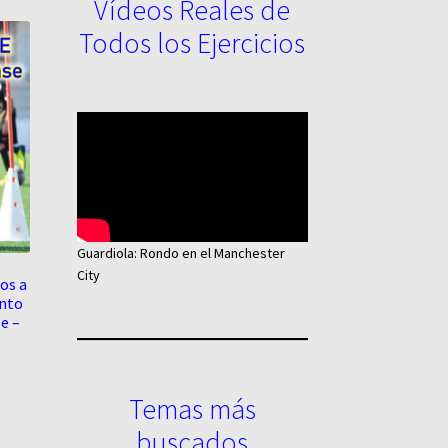
Vídeos Reales de
Todos los Ejercicios
Guardiola: Rondo en el Manchester
City
os a
ento
e –
Temas más
buscados