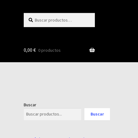
Buscar
Buscar
por:
0,00
€
0 productos
Buscar
Buscar