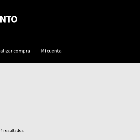
ENTO
nalizar compra
Mi cuenta
Ordenado
 4 resultados
por