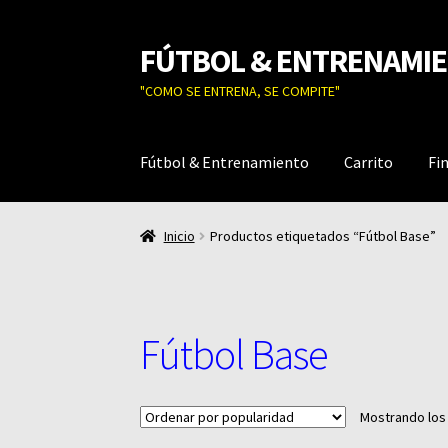
FÚTBOL & ENTRENAMI
Ir
Ir
a
al
"COMO SE ENTRENA, SE COMPITE"
la
contenido
navegación
Fútbol & Entrenamiento
Carrito
Fi
Inicio
Productos etiquetados “Fútbol Base”
Fútbol Base
Mostrando los