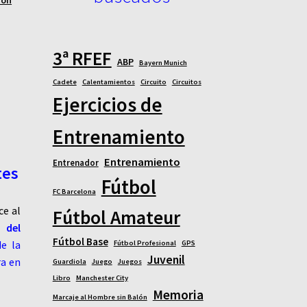
3ª RFEF
ABP
Bayern Munich
Cadete
Calentamientos
Circuito
Circuitos
Ejercicios de
Entrenamiento
Entrenamiento
Entrenador
tes
Fútbol
FC Barcelona
ce al
Fútbol Amateur
 del
Fútbol Base
de la
Fútbol Profesional
GPS
Juvenil
ra en
Guardiola
Juego
Juegos
Libro
Manchester City
Memoria
Marcaje al Hombre sin Balón