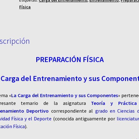
Entrenamiento
Física
y
sus
Componentes
cantidad
scripción
PREPARACIÓN FÍSICA
 Carga del Entrenamiento y sus Componen
ema «
La Carga del Entrenamiento y sus Componentes
» pertene
eresante temario de la asignatura
Teoría y Práctica
renamiento Deportivo
correspondiente al
grado en Ciencias 
vidad Física y el Deporte
(conocida antiguamente por
licenciatu
ación Física
).