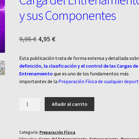
y sus Componentes
El
El
9,95
€
4,95
€
precio
precio
Esta publicación trata de forma extensa y detallada sobr
original
actual
definición, la clasificación y el control de las Cargas de
era:
es:
Entrenamiento
que es uno de los fundamentos más
importantes de la
Preparación Física de cualquier deport
9,95 €.
4,95 €.
Preparación
Añadir al carrito
Física.
La
Carga
del
Categoría:
Preparación Física
Etiquetas:
Carga del Entrenamiento
,
Entrenamiento
,
Preparac