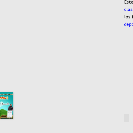
Est
clas
los
depo