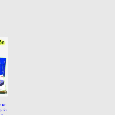
e un
pite
 y