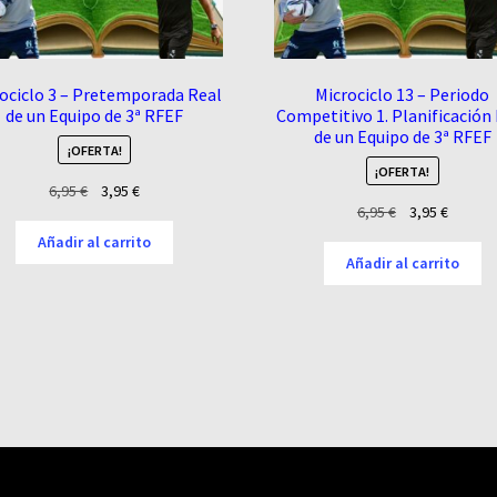
ociclo 3 – Pretemporada Real
Microciclo 13 – Periodo
de un Equipo de 3ª RFEF
Competitivo 1. Planificación
de un Equipo de 3ª RFEF
¡OFERTA!
¡OFERTA!
El
El
6,95
€
3,95
€
El
El
6,95
€
3,95
€
precio
precio
precio
precio
original
actual
Añadir al carrito
original
actual
era:
es:
Añadir al carrito
era:
es:
6,95 €.
3,95 €.
6,95 €.
3,95 €.