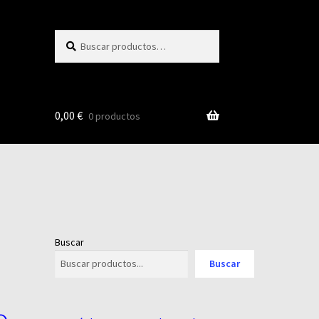
Buscar
Buscar
por:
0,00
€
0 productos
Buscar
Buscar
o