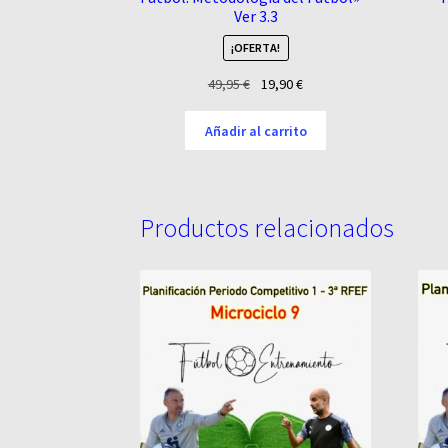
Ver 3.3
¡OFERTA!
El
El
49,95
€
19,90
€
precio
precio
original
actual
Añadir al carrito
era:
es:
49,95 €.
19,90 €.
Productos relacionados