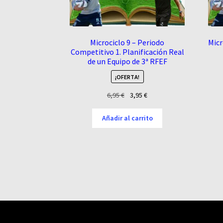
Microciclo 9 – Periodo
Micr
Competitivo 1. Planificación Real
de un Equipo de 3ª RFEF
¡OFERTA!
El
El
6,95
€
3,95
€
precio
precio
original
actual
Añadir al carrito
era:
es:
6,95 €.
3,95 €.