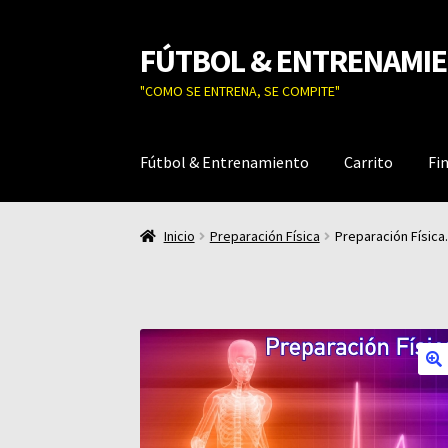
FÚTBOL & ENTRENAMI
Ir
Ir
a
al
"COMO SE ENTRENA, SE COMPITE"
la
contenido
navegación
Fútbol & Entrenamiento
Carrito
Fi
Inicio
Preparación Física
Preparación Física