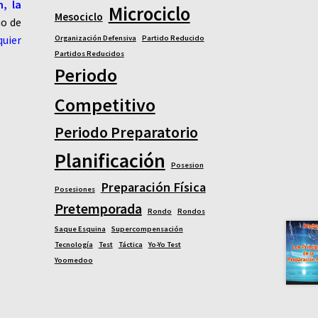
n, la
Microciclo
Mesociclo
no de
quier
Organización Defensiva
Partido Reducido
Partidos Reducidos
Periodo
Competitivo
Periodo Preparatorio
Planificación
Posesion
Preparación Física
Posesiones
Pretemporada
Rondo
Rondos
Saque Esquina
Supercompensación
Tecnología
Test
Táctica
Yo-Yo Test
Yoomedoo