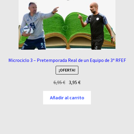
Microciclo 3 – Pretemporada Real de un Equipo de 3ª RFEF
¡OFERTA!
El
El
6,95
€
3,95
€
precio
precio
original
actual
Añadir al carrito
era:
es:
6,95 €.
3,95 €.