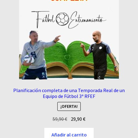
Planificación completa de una Temporada Real de un
Equipo de Fútbol 3ª RFEF
¡OFERTA!
El
El
59,90
€
29,90
€
precio
precio
original
actual
Añadir al carrito