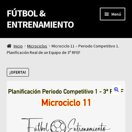
FÚTBOL &
Ir
Ir
Menú
a
al
ENTRENAMIENTO
la
contenido
navegación
Fútbol & Entrenamiento
Inicio
Microciclos
Microciclo 11 – Periodo Competitivo 1.
Planificación Real de un Equipo de 3ª RFEF
Carrito
Finalizar compra
¡OFERTA!
Mi cuenta