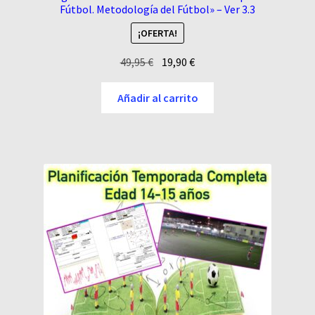
Fútbol. Metodología del Fútbol» – Ver 3.3
¡OFERTA!
El
El
49,95
€
19,90
€
precio
precio
original
actual
Añadir al carrito
era:
es:
49,95 €.
19,90 €.