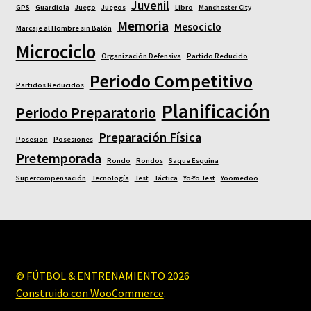
Juvenil
GPS
Guardiola
Juego
Juegos
Libro
Manchester City
Memoria
Mesociclo
Marcaje al Hombre sin Balón
Microciclo
Organización Defensiva
Partido Reducido
Periodo Competitivo
Partidos Reducidos
Planificación
Periodo Preparatorio
Preparación Física
Posesion
Posesiones
Pretemporada
Rondo
Rondos
Saque Esquina
Supercompensación
Tecnología
Test
Táctica
Yo-Yo Test
Yoomedoo
© FÚTBOL & ENTRENAMIENTO 2026
Construido con WooCommerce
.