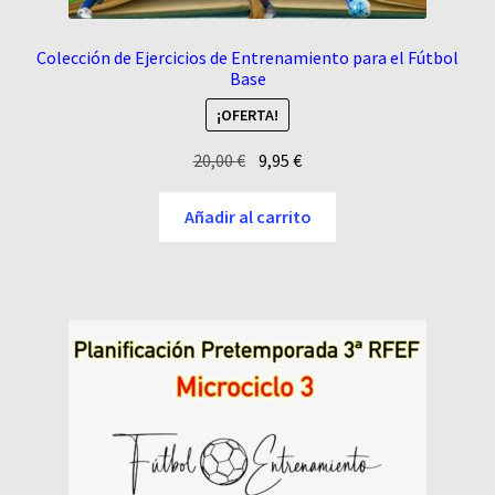
Colección de Ejercicios de Entrenamiento para el Fútbol
Base
¡OFERTA!
El
El
20,00
€
9,95
€
precio
precio
original
actual
Añadir al carrito
era:
es:
20,00 €.
9,95 €.