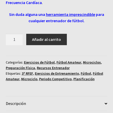
Frecuencia Cardíaca
.
Sin duda alguna una
herramienta imprescindible
para
cualquier entrenador de fútbol.
Microciclo
Añadir al carrito
11
-
Periodo
Competitivo
Categorías:
Ejercicios de Fútbol
,
Fútbol Amateur
,
Microciclos
,
Preparación Física
,
Recursos Entrenador
1.
Etiquetas:
3ª RFEF
,
Ejercicios de Entrenamiento
,
Fútbol
,
Fútbol
Planificación
Amateur
,
Microciclo
,
Periodo Competitivo
,
Planificación
Real
de
un
Equipo
Descripción
de
3ª