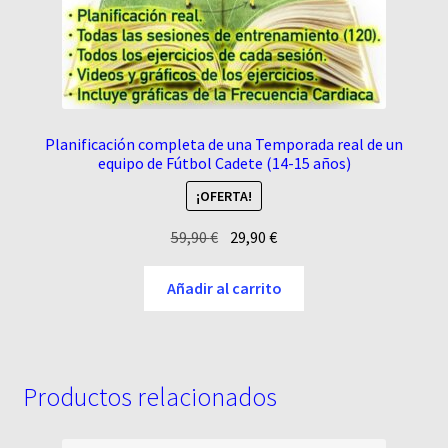
Planificación completa de una Temporada real de un
equipo de Fútbol Cadete (14-15 años)
¡OFERTA!
El
El
59,90
€
29,90
€
precio
precio
original
actual
Añadir al carrito
era:
es:
59,90 €.
29,90 €.
Productos relacionados