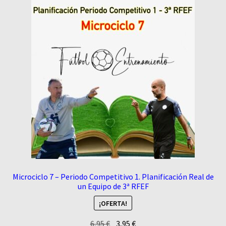
Microciclo 7 – Periodo Competitivo 1. Planificación Real de
un Equipo de 3ª RFEF
¡OFERTA!
El
El
6,95
€
3,95
€