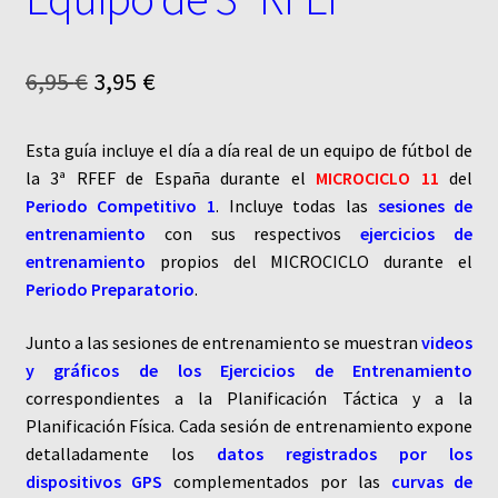
El
El
6,95
€
3,95
€
precio
precio
Esta guía incluye el día a día real de un equipo de fútbol de
original
actual
la 3ª RFEF de España durante el
MICROCICLO 11
del
era:
es:
Periodo Competitivo 1
. Incluye todas las
sesiones de
entrenamiento
con sus respectivos
ejercicios de
6,95 €.
3,95 €.
entrenamiento
propios del MICROCICLO durante el
Periodo Preparatorio
.
Junto a las sesiones de entrenamiento se muestran
videos
y gráficos de los Ejercicios de Entrenamiento
correspondientes a la Planificación Táctica y a la
Planificación Física. Cada sesión de entrenamiento expone
detalladamente los
datos registrados por los
dispositivos GPS
complementados por las
curvas de