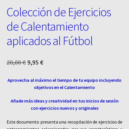
Colección de Ejercicios
de Calentamiento
aplicados al Fútbol
El
El
20,00
€
9,95
€
precio
precio
Aprovecha al máximo el tiempo de tu equipo incluyendo
original
actual
objetivos en el Calentamiento
era:
es:
Añade más ideas y creatividad en tus inicios de sesión
20,00 €.
9,95 €.
con ejercicios nuevos y originales
Este documento presenta una recopilación de ejercicios de
entrenamientos seleccionados por sus características y