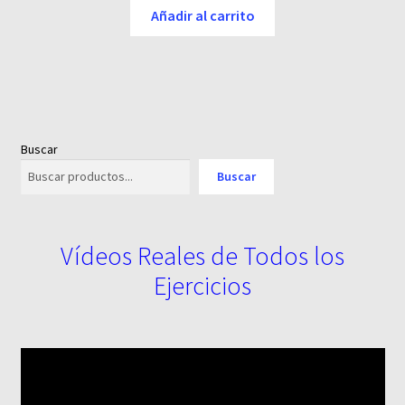
original
actual
Añadir al carrito
era:
es:
6,95 €.
3,95 €.
Buscar
Buscar
Vídeos Reales de Todos los
Ejercicios