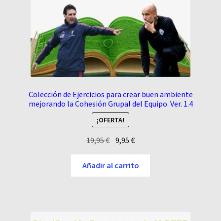
Colección de Ejercicios para crear buen ambiente
mejorando la Cohesión Grupal del Equipo. Ver. 1.4
¡OFERTA!
El
El
19,95
€
9,95
€
precio
precio
original
actual
Añadir al carrito
era:
es:
19,95 €.
9,95 €.