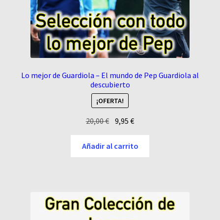
Lo mejor de Guardiola – El mundo de Pep Guardiola al
descubierto
¡OFERTA!
El
El
20,00
€
9,95
€
precio
precio
original
actual
Añadir al carrito
era:
es:
20,00 €.
9,95 €.