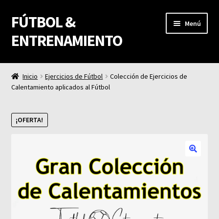
FÚTBOL &
Ir
Ir
Menú
a
al
ENTRENAMIENTO
la
contenido
navegación
Fútbol & Entrenamiento
Inicio
Ejercicios de Fútbol
Colección de Ejercicios de
Calentamiento aplicados al Fútbol
Carrito
Finalizar compra
¡OFERTA!
Mi cuenta