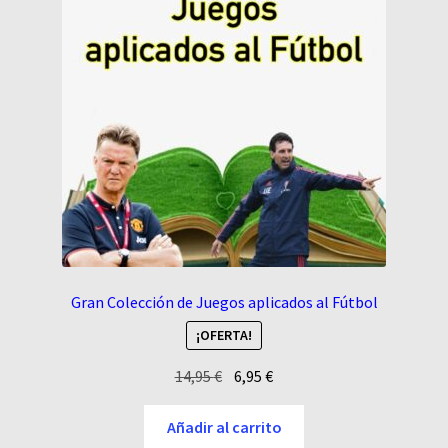
Gran Colección de Juegos aplicados al Fútbol
¡OFERTA!
El
El
14,95
€
6,95
€
precio
precio
original
actual
Añadir al carrito