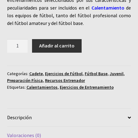
peculiaridades para ser incluidos en el
Calentamiento
de
los equipos de fútbol, tanto del fútbol profesional como
del fútbol amateur y del fútbol base.
Colección
Añadir al carrito
de
Ejercicios
de
Calentamiento
Categorías:
Cadete
,
Ejercicios de Fútbol
,
Fútbol Base
,
Juvenil
,
Preparación Física
,
Recursos Entrenador
aplicados
Etiquetas:
Calentamientos
,
Ejercicios de Entrenamiento
al
Fútbol
cantidad
Descripción
Valoraciones (0)