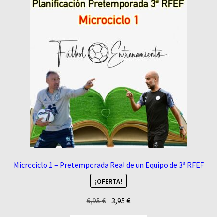
Microciclo 1 – Pretemporada Real de un Equipo de 3ª RFEF
¡OFERTA!
El
El
6,95
€
3,95
€
precio
precio