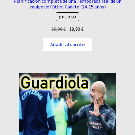
Planificación completa de una Temporada real de un
equipo de Fútbol Cadete (14-15 años)
¡OFERTA!
El
El
59,90
€
19,90
€
precio
precio
original
actual
Añadir al carrito
era:
es:
59,90 €.
19,90 €.