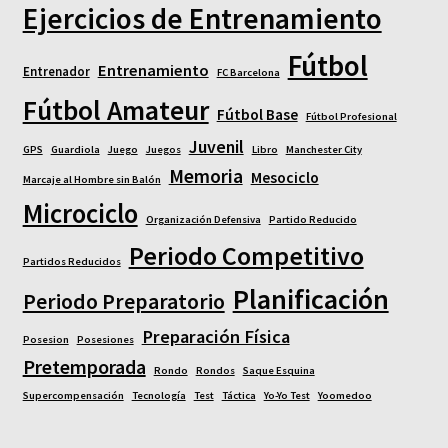
Ejercicios de Entrenamiento
Fútbol
Entrenamiento
Entrenador
FC Barcelona
Fútbol Amateur
Fútbol Base
Fútbol Profesional
Juvenil
GPS
Guardiola
Juego
Juegos
Libro
Manchester City
Memoria
Mesociclo
Marcaje al Hombre sin Balón
Microciclo
Organización Defensiva
Partido Reducido
Periodo Competitivo
Partidos Reducidos
Planificación
Periodo Preparatorio
Preparación Física
Posesion
Posesiones
Pretemporada
Rondo
Rondos
Saque Esquina
Supercompensación
Tecnología
Test
Táctica
Yo-Yo Test
Yoomedoo