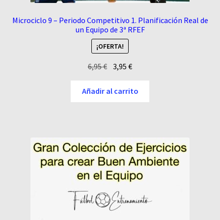
Microciclo 9 – Periodo Competitivo 1. Planificación Real de
un Equipo de 3ª RFEF
¡OFERTA!
El
El
6,95
€
3,95
€
precio
precio
original
actual
Añadir al carrito
era:
es:
6,95 €.
3,95 €.